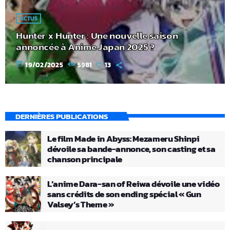
ACTUS
Hunter x Hunter : Une nouvelle saison
annoncée à Anime Japan 2025 ?
today
19/02/2025
5981
13
DERNIÈRES PUBLICATIONS
Le film Made in Abyss: Mezameru Shinpi
dévoile sa bande-annonce, son casting et sa
chanson principale
L’anime Dara-san of Reiwa dévoile une vidéo
sans crédits de son ending spécial « Gun
Valsey’s Theme »