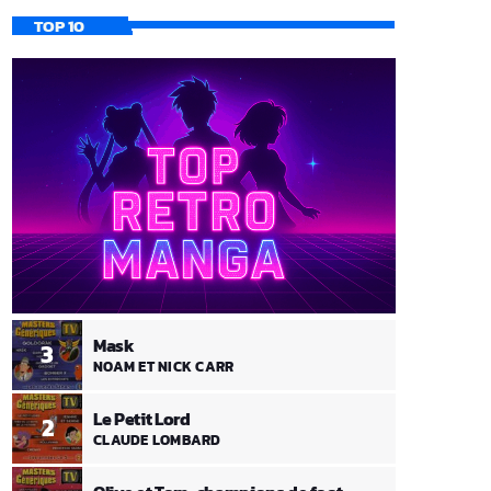
TOP 10
Mask
3
NOAM ET NICK CARR
Le Petit Lord
2
CLAUDE LOMBARD