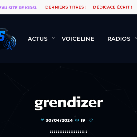
ITE DE KIDSUNE
WARÉTRO
ORANGE ROAD QUI PASS
DERNIERS TITRES !
DÉDICACE ÉCRIT !
ACTUS
VOICELINE
RADIOS
grendizer
30/04/2024
19
today