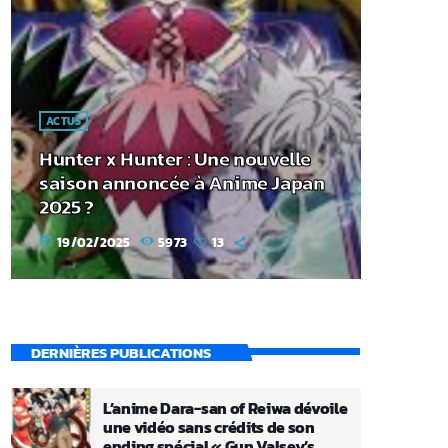
ACTUS
Hunter x Hunter : Une nouvelle
saison annoncée à Anime Japan
2025 ?
19/02/2025
5973
13
today
DERNIÈRES PUBLICATIONS
L’anime Dara-san of Reiwa dévoile
une vidéo sans crédits de son
ending spécial « Gun Valsey’s