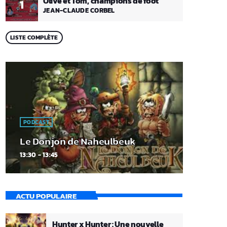
Olive et Tom, champions de foot
1
JEAN-CLAUDE CORBEL
LISTE COMPLÈTE
PODCAST
Le Donjon de Naheulbeuk
13:30 - 13:45
ACTU POPULAIRE
Hunter x Hunter : Une nouvelle