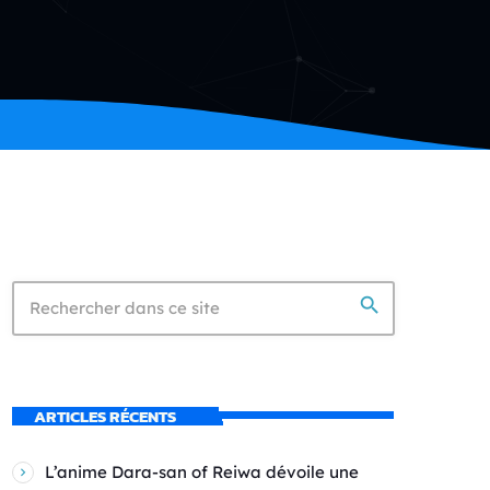
search
ARTICLES RÉCENTS
L’anime Dara-san of Reiwa dévoile une