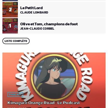
Le Petit Lord
2
CLAUDE LOMBARD
Olive et Tom, champions de foot
1
JEAN-CLAUDE CORBEL
LISTE COMPLÈTE
PODCAST
Kimagure Orange Road : Le Podcast