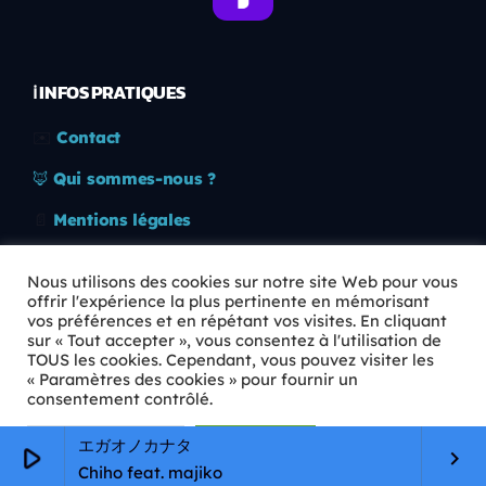
ℹ️ INFOS PRATIQUES
✉️
Contact
🦊
Qui sommes-nous ?
📄
Mentions légales
🔒
Confidentialité
Nous utilisons des cookies sur notre site Web pour vous
offrir l'expérience la plus pertinente en mémorisant
🛡️
RGPD
vos préférences et en répétant vos visites. En cliquant
sur « Tout accepter », vous consentez à l'utilisation de
Copyright © 2026 Animkids. Tous droits réservés.
TOUS les cookies. Cependant, vous pouvez visiter les
« Paramètres des cookies » pour fournir un
consentement contrôlé.
Paramètres Cookie
Tout accepter
エガオノカナタ
play_arrow
keyboard_arrow_right
Chiho feat. majiko