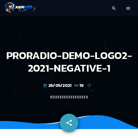
search
menu
PRORADIO-DEMO-LOGO2-
2021-NEGATIVE-1
26/05/2021
19
today
share
email