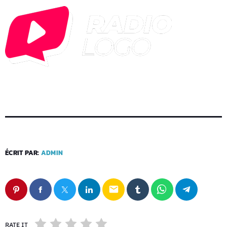
ÉCRIT PAR:
ADMIN
email
RATE IT