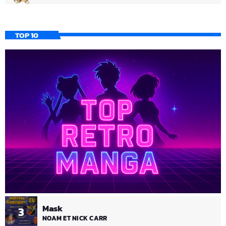
TOP 10
Mask
3
NOAM ET NICK CARR