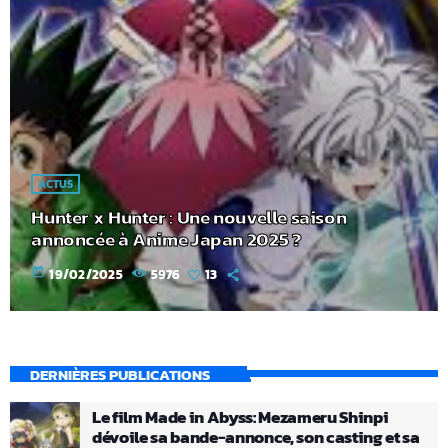
ACTUS
Hunter x Hunter : Une nouvelle saison
annoncée à Anime Japan 2025 ?
today
19/02/2025
5976
13
DERNIÈRES PUBLICATIONS
Le film Made in Abyss: Mezameru Shinpi
dévoile sa bande-annonce, son casting et sa