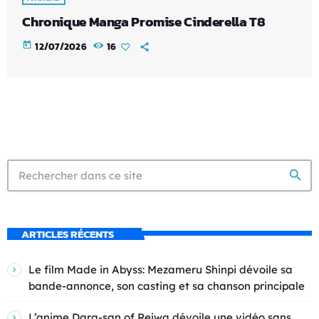
Chronique Manga Promise Cinderella T8
today
12/07/2026
16
search
ARTICLES RÉCENTS
Le film Made in Abyss: Mezameru Shinpi dévoile sa
bande-annonce, son casting et sa chanson principale
L’anime Dara-san of Reiwa dévoile une vidéo sans