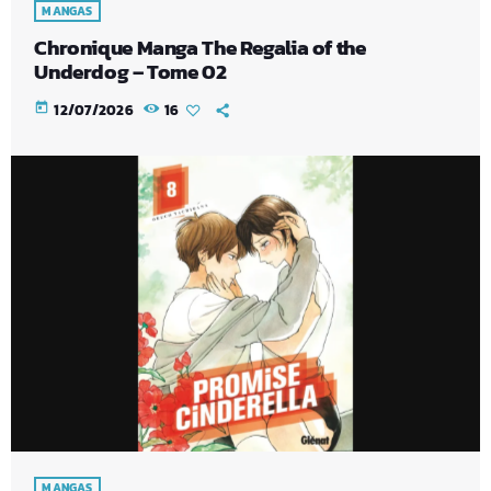
MANGAS
Chronique Manga The Regalia of the
Underdog – Tome 02
today
12/07/2026
16
MANGAS