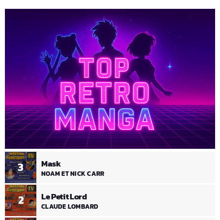
Mask
3
NOAM ET NICK CARR
Le Petit Lord
2
CLAUDE LOMBARD