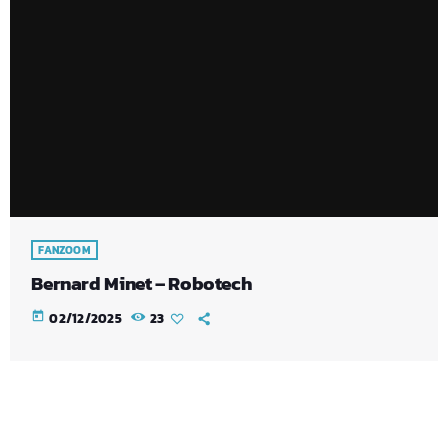
FANZOOM
Bernard Minet – Robotech
today
02/12/2025
23