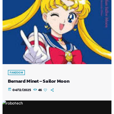
FANZOOM
Bernard Minet – Sailor Moon
today
04/12/2025
46