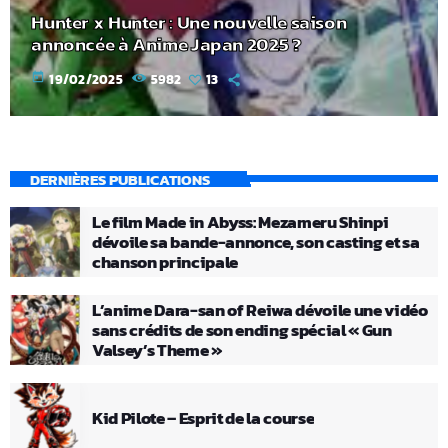
Hunter x Hunter : Une nouvelle saison
annoncée à Anime Japan 2025 ?
today
19/02/2025
5982
13
DERNIÈRES PUBLICATIONS
Le film Made in Abyss: Mezameru Shinpi
dévoile sa bande-annonce, son casting et sa
chanson principale
L’anime Dara-san of Reiwa dévoile une vidéo
sans crédits de son ending spécial « Gun
Valsey’s Theme »
Kid Pilote – Esprit de la course