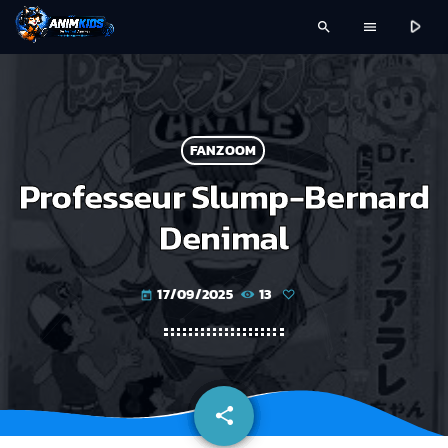
play_arrow
search
menu
FANZOOM
Professeur Slump-Bernard
Denimal
17/09/2025
13
today
share
email