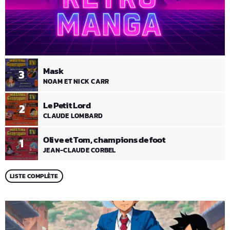
Mask
3
NOAM ET NICK CARR
Le Petit Lord
2
CLAUDE LOMBARD
Olive et Tom, champions de foot
1
JEAN-CLAUDE CORBEL
LISTE COMPLÈTE