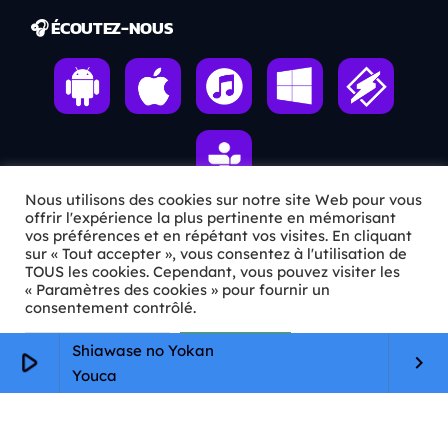
🎧 ÉCOUTEZ-NOUS
Nous utilisons des cookies sur notre site Web pour vous
offrir l'expérience la plus pertinente en mémorisant
vos préférences et en répétant vos visites. En cliquant
ℹ️ INFOS PRATIQUES
sur « Tout accepter », vous consentez à l'utilisation de
TOUS les cookies. Cependant, vous pouvez visiter les
« Paramètres des cookies » pour fournir un
✉️
Contact
consentement contrôlé.
🦊
Qui sommes-nous ?
Paramètres Cookie
Tout accepter
Shiawase no Yokan
play_arrow
keyboard_arrow_right
📄
Mentions légales
Youca
🔒
Confidentialité
🛡️
RGPD