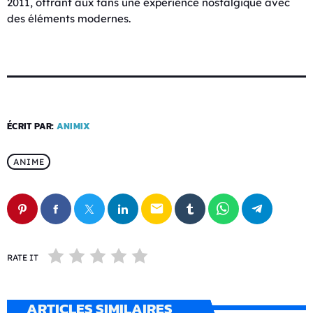
2011, offrant aux fans une expérience nostalgique avec
des éléments modernes.
ÉCRIT PAR:
ANIMIX
ANIME
email
RATE IT
ARTICLES SIMILAIRES