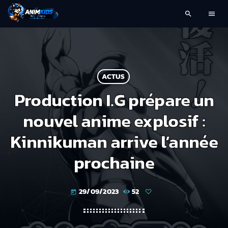
search
menu
ACTUS
Production I.G prépare un
nouvel anime explosif :
Kinnikuman arrive l’année
prochaine
29/09/2023
52
today