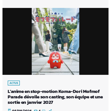
ACTUS
L’anime en stop-motion Koma-Dori Mofmof
Parade dévoile son casting, son équipe et une
sortie en janvier 2027
today
05/08/2026
4