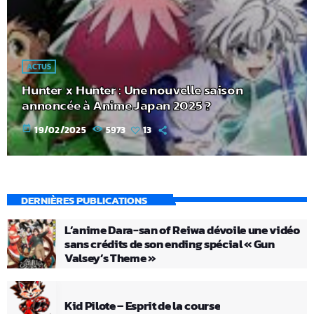
ACTUS
Hunter x Hunter : Une nouvelle saison
annoncée à Anime Japan 2025 ?
today
19/02/2025
5973
13
DERNIÈRES PUBLICATIONS
L’anime Dara-san of Reiwa dévoile une vidéo
sans crédits de son ending spécial « Gun
Valsey’s Theme »
Kid Pilote – Esprit de la course