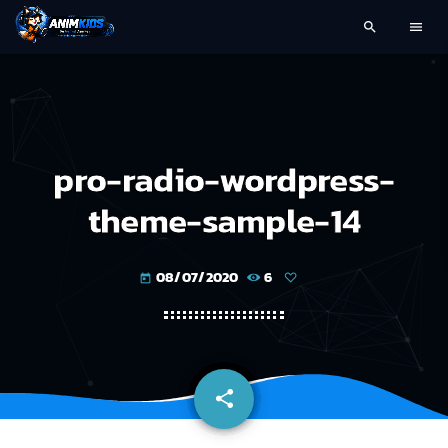
search
menu
pro-radio-wordpress-
theme-sample-14
08/07/2020
6
today
share
email