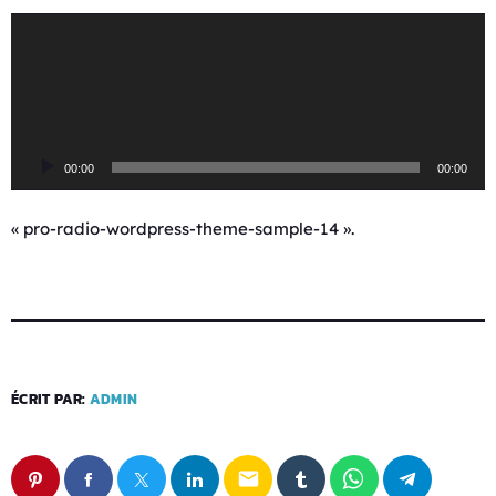
L
e
c
t
e
u
00:00
00:00
r
a
u
« pro-radio-wordpress-theme-sample-14 ».
d
i
o
ÉCRIT PAR:
ADMIN
email