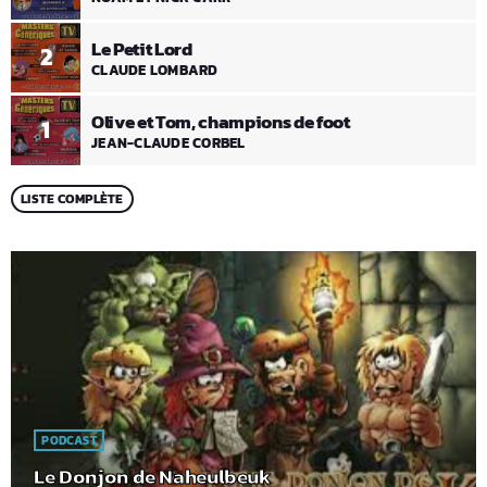
Le Petit Lord
2
CLAUDE LOMBARD
Olive et Tom, champions de foot
1
JEAN-CLAUDE CORBEL
LISTE COMPLÈTE
PODCAST
Le Donjon de Naheulbeuk