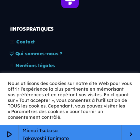
ℹ️ INFOS PRATIQUES
✉️
Contact
🦊
Qui sommes-nous ?
📄
Mentions légales
🔒
Confidentialité
Nous utilisons des cookies sur notre site Web pour vous
offrir l'expérience la plus pertinente en mémorisant
🛡️
RGPD
vos préférences et en répétant vos visites. En cliquant
sur « Tout accepter », vous consentez à l'utilisation de
Copyright © 2026 Animkids. Tous droits réservés.
TOUS les cookies. Cependant, vous pouvez visiter les
« Paramètres des cookies » pour fournir un
consentement contrôlé.
Paramètres Cookie
Tout accepter
Mienai Tsubasa
play_arrow
keyboard_arrow_right
Takayoshi Tanimoto