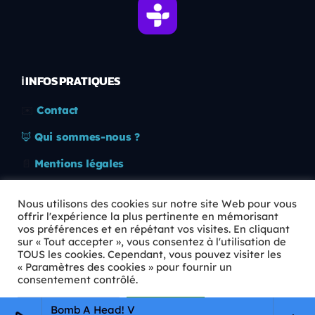
ℹ️ INFOS PRATIQUES
✉️
Contact
🦊
Qui sommes-nous ?
📄
Mentions légales
🔒
Confidentialité
Nous utilisons des cookies sur notre site Web pour vous
offrir l'expérience la plus pertinente en mémorisant
🛡️
RGPD
vos préférences et en répétant vos visites. En cliquant
sur « Tout accepter », vous consentez à l'utilisation de
Copyright © 2026 Animkids. Tous droits réservés.
TOUS les cookies. Cependant, vous pouvez visiter les
« Paramètres des cookies » pour fournir un
consentement contrôlé.
Paramètres Cookie
Tout accepter
Bomb A Head! V