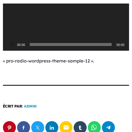
L
e
c
t
e
u
00:00
00:00
r
a
u
« pro-radio-wordpress-theme-sample-12 ».
d
i
o
ÉCRIT PAR:
ADMIN
email