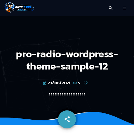
search
menu
pro-radio-wordpress-
theme-sample-12
23/06/2021
5
today
share
email