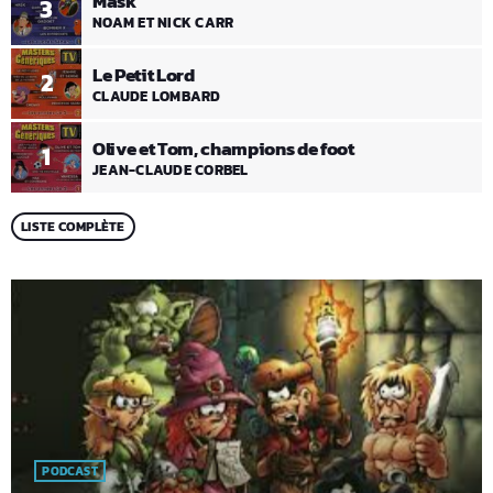
Mask
3
NOAM ET NICK CARR
Le Petit Lord
2
CLAUDE LOMBARD
Olive et Tom, champions de foot
1
JEAN-CLAUDE CORBEL
LISTE COMPLÈTE
PODCAST