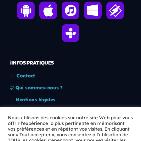
ℹ️ INFOS PRATIQUES
✉️
Contact
🦊
Qui sommes-nous ?
📄
Mentions légales
🔒
Confidentialité
Nous utilisons des cookies sur notre site Web pour vous
offrir l'expérience la plus pertinente en mémorisant
🛡️
RGPD
vos préférences et en répétant vos visites. En cliquant
sur « Tout accepter », vous consentez à l'utilisation de
Copyright © 2026 Animkids. Tous droits réservés.
TOUS les cookies. Cependant, vous pouvez visiter les