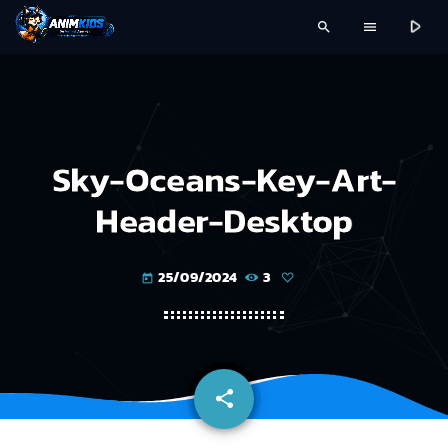
play_arrow
search
menu
Sky-Oceans-Key-Art-
Header-Desktop
25/09/2024
3
today
share
email