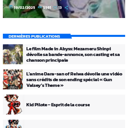
today
19/02/2025
5981
13
DERNIÈRES PUBLICATIONS
Le film Made in Abyss: Mezameru Shinpi
dévoile sa bande-annonce, son casting et sa
chanson principale
L’anime Dara-san of Reiwa dévoile une vidéo
sans crédits de son ending spécial « Gun
Valsey’s Theme »
Kid Pilote – Esprit de la course