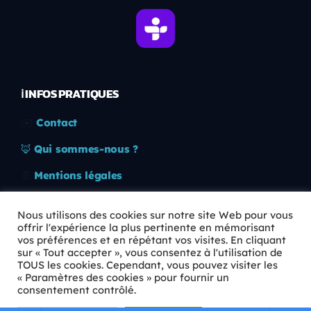
ℹ️ INFOS PRATIQUES
✉️
Contact
🦊
Qui sommes-nous ?
📄
Mentions légales
🔒
Confidentialité
Nous utilisons des cookies sur notre site Web pour vous
offrir l'expérience la plus pertinente en mémorisant
🛡️
RGPD
vos préférences et en répétant vos visites. En cliquant
sur « Tout accepter », vous consentez à l'utilisation de
Copyright © 2026 Animkids. Tous droits réservés.
TOUS les cookies. Cependant, vous pouvez visiter les
« Paramètres des cookies » pour fournir un
consentement contrôlé.