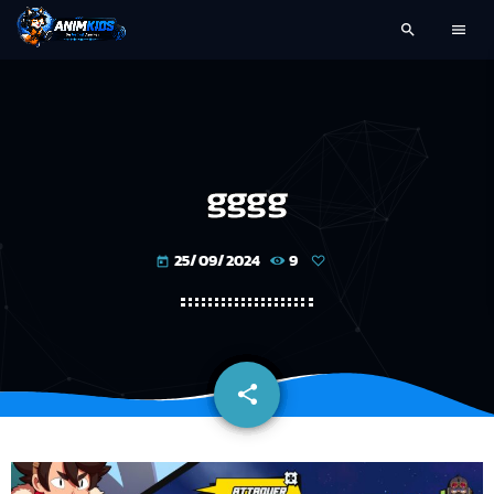
search
menu
gggg
25/09/2024
9
today
share
email