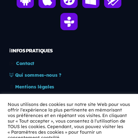
ℹ️ INFOS PRATIQUES
✉️
Contact
🦊
Qui sommes-nous ?
📄
Mentions légales
🔒
Confidentialité
Nous utilisons des cookies sur notre site Web pour vous
offrir l'expérience la plus pertinente en mémorisant
🛡️
RGPD
vos préférences et en répétant vos visites. En cliquant
sur « Tout accepter », vous consentez à l'utilisation de
Copyright © 2026 Animkids. Tous droits réservés.
TOUS les cookies. Cependant, vous pouvez visiter les
« Paramètres des cookies » pour fournir un
consentement contrôlé.