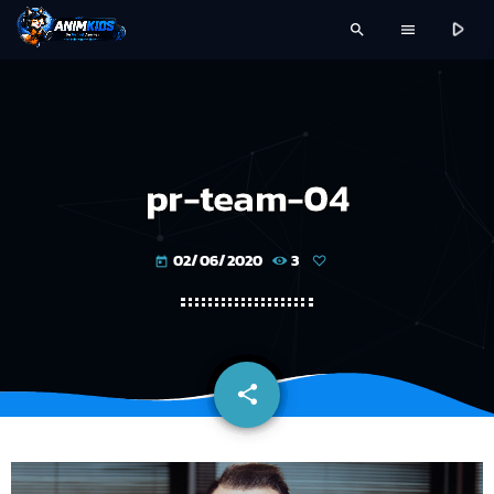
play_arrow
search
menu
pr-team-04
02/06/2020
3
today
share
email