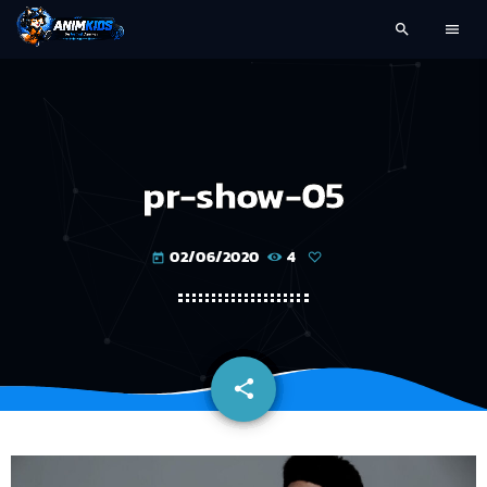
search
menu
pr-show-05
02/06/2020
4
today
share
email