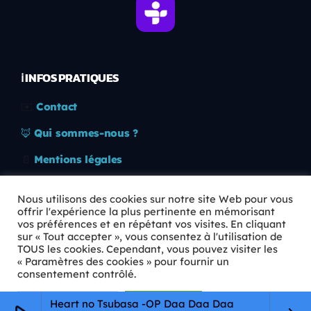
ℹ️ INFOS PRATIQUES
✉️
Contact
🦊
Qui sommes-nous ?
📄
Mentions légales
🔒
Confidentialité
Nous utilisons des cookies sur notre site Web pour vous
offrir l'expérience la plus pertinente en mémorisant
🛡️
RGPD
vos préférences et en répétant vos visites. En cliquant
sur « Tout accepter », vous consentez à l'utilisation de
Copyright © 2026 Animkids. Tous droits réservés.
TOUS les cookies. Cependant, vous pouvez visiter les
« Paramètres des cookies » pour fournir un
consentement contrôlé.
Paramètres Cookie
Tout accepter
Heart no Tsubasa -OP Daa Daa Daa