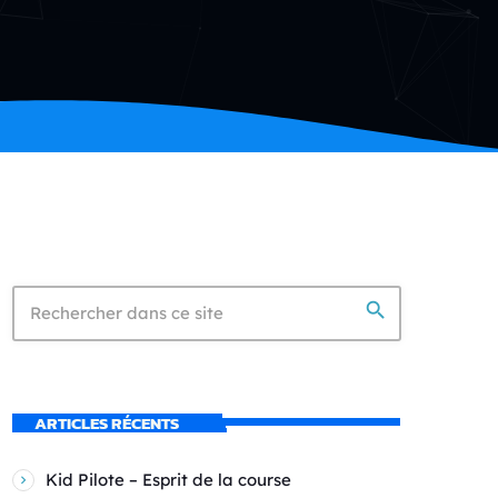
search
ARTICLES RÉCENTS
Kid Pilote – Esprit de la course