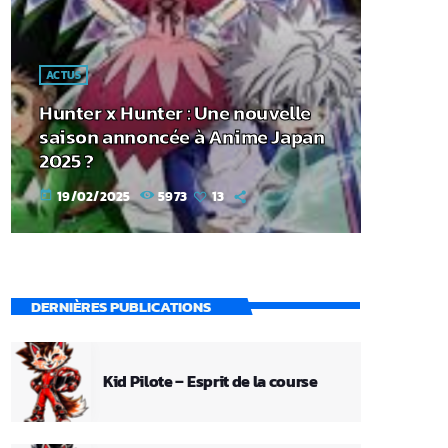
ACTUS
Hunter x Hunter : Une nouvelle
saison annoncée à Anime Japan
2025 ?
19/02/2025
5973
13
today
DERNIÈRES PUBLICATIONS
Kid Pilote – Esprit de la course