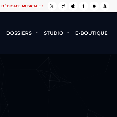
MINET - FLY (GÉNÉRIQUE)
COOL CE SITE ! ????
J-F
DÉDICACE MUSICALE !
DOSSIERS
STUDIO
E-BOUTIQUE