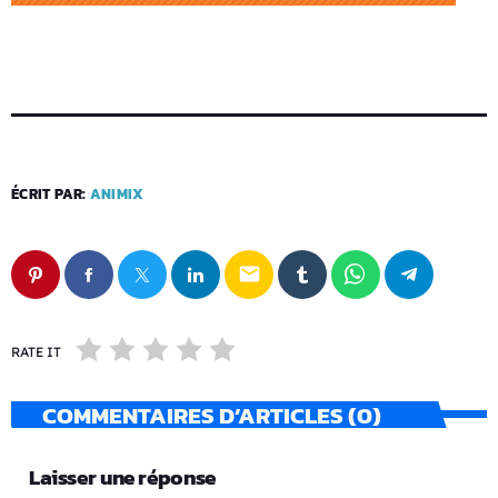
ÉCRIT PAR:
ANIMIX
email
RATE IT
COMMENTAIRES D’ARTICLES (0)
Laisser une réponse