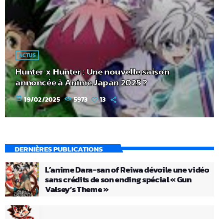
ACTUS
Hunter x Hunter : Une nouvelle saison
annoncée à Anime Japan 2025 ?
today
19/02/2025
5973
13
DERNIÈRES PUBLICATIONS
L’anime Dara-san of Reiwa dévoile une vidéo
sans crédits de son ending spécial « Gun
Valsey’s Theme »