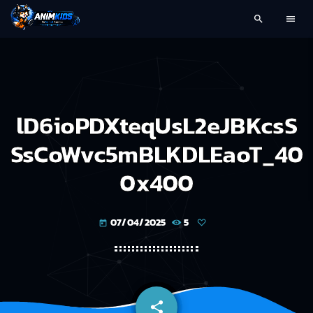
search
menu
lD6ioPDXteqUsL2eJBKcsS
SsCoWvc5mBLKDLEaoT_40
0x400
07/04/2025
5
today
share
email