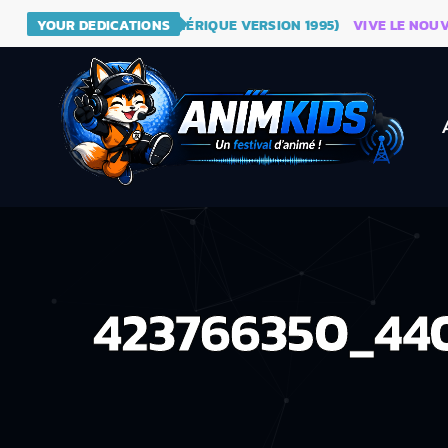
E - DRAGON BALL (GÉNÉRIQUE VERSION 1995)
YOUR DEDICATIONS
VIVE LE NOUVEAU
423766350_44