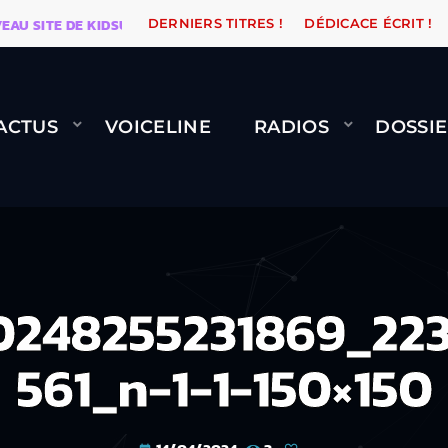
 SITE DE KIDSUNE
WARÉTRO
ORANGE ROAD QUI PA
DERNIERS TITRES !
DÉDICACE ÉCRIT !
ACTUS
VOICELINE
RADIOS
DOSSIE
0248255231869_223
561_n-1-1-150×150