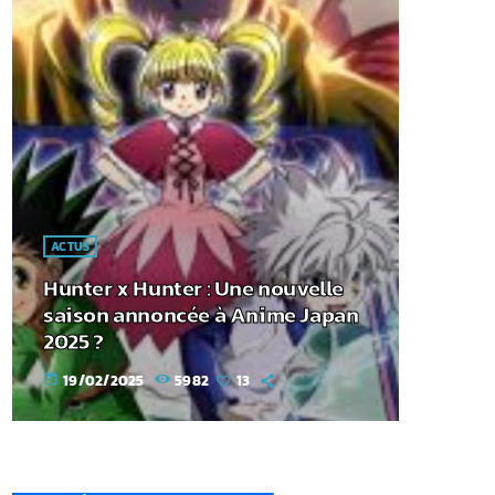
ACTUS
Hunter x Hunter : Une nouvelle
saison annoncée à Anime Japan
2025 ?
19/02/2025
5982
13
today