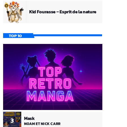
Kid Fourasse – Esprit de la nature
TOP 10
Mask
3
NOAM ET NICK CARR