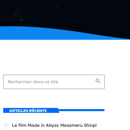
search
ARTICLES RÉCENTS
Le film Made in Abyss: Mezameru Shinpi