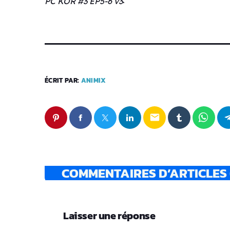
PC KOR #3 EP5-6 v3
u
d
i
o
ÉCRIT PAR:
ANIMIX
email
COMMENTAIRES D’ARTICLES 
Laisser une réponse