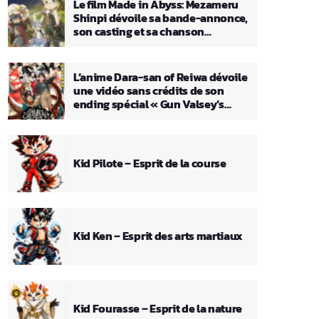
Le film Made in Abyss: Mezameru
Shinpi dévoile sa bande-annonce,
son casting et sa chanson
principale
L’anime Dara-san of Reiwa dévoile
une vidéo sans crédits de son
ending spécial « Gun Valsey’s
Theme »
Kid Pilote – Esprit de la course
Kid Ken – Esprit des arts martiaux
Kid Fourasse – Esprit de la nature