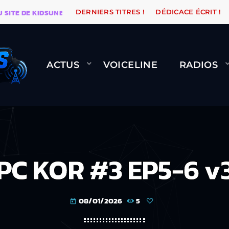
 DE KIDSUNE
WARÉTRO
ORANGE ROAD QUI PASSE, 
DERNIERS TITRES !
DÉDICACE ÉCRIT !
ACTUS
VOICELINE
RADIOS
PC KOR #3 EP5-6 v
08/01/2026
5
today