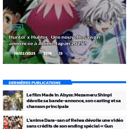
ACTUS
Hunter x Hunter : Une nouvelle saison
annoncée à Anime Japan 2025 ?
today
19/02/2025
5976
13
DERNIÈRES PUBLICATIONS
Le film Made in Abyss: Mezameru Shinpi
dévoile sa bande-annonce, son casting et sa
chanson principale
L’anime Dara-san of Reiwa dévoile une vidéo
sans crédits de son ending spécial « Gun