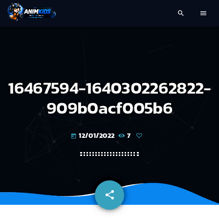
search
menu
16467594-1640302262822-
909b0acf005b6
12/01/2022
7
today
share
email