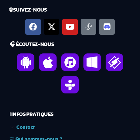
🌐 SUIVEZ-NOUS
🎧 ÉCOUTEZ-NOUS
ℹ️ INFOS PRATIQUES
✉️
Contact
🦊
Qui sommes-nous ?