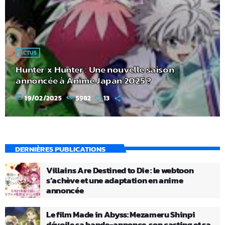
ACTUS
Hunter x Hunter : Une nouvelle saison
annoncée à Anime Japan 2025 ?
today
19/02/2025
5982
13
DERNIÈRES PUBLICATIONS
Villains Are Destined to Die : le webtoon
s’achève et une adaptation en anime
annoncée
Le film Made in Abyss: Mezameru Shinpi
dévoile sa bande-annonce, son casting et sa