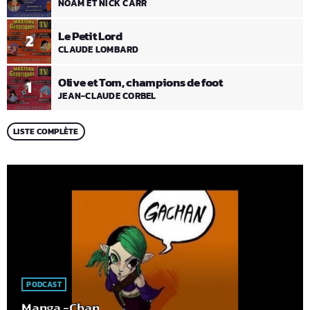
NOAM ET NICK CARR
Le Petit Lord
2
CLAUDE LOMBARD
Olive et Tom, champions de foot
1
JEAN-CLAUDE CORBEL
LISTE COMPLÈTE
PODCAST
Manga -Chan