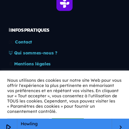
ℹ️ INFOS PRATIQUES
✉️
Contact
🦊
Qui sommes-nous ?
📄
Mentions légales
🔒
Confidentialité
Nous utilisons des cookies sur notre site Web pour vous
offrir l'expérience la plus pertinente en mémorisant
🛡️
RGPD
vos préférences et en répétant vos visites. En cliquant
sur « Tout accepter », vous consentez à l'utilisation de
Copyright © 2026 Animkids. Tous droits réservés.
TOUS les cookies. Cependant, vous pouvez visiter les
« Paramètres des cookies » pour fournir un
consentement contrôlé.
Paramètres Cookie
Tout accepter
Howling
play_arrow
keyboard_arrow_right