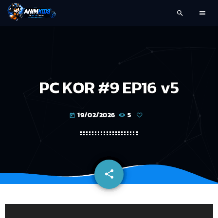
search
menu
PC KOR #9 EP16 v5
19/02/2026
5
today
share
email
L