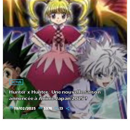
ACTUS
Hunter x Hunter : Une nouvelle saison
annoncée à Anime Japan 2025 ?
today
19/02/2025
5976
13