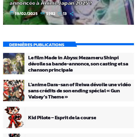
annoncée à Anime Japan 2025 ?
today
19/02/2025
5982
13
DERNIÈRES PUBLICATIONS
Le film Made in Abyss: Mezameru Shinpi
dévoile sa bande-annonce, son casting et sa
chanson principale
L’anime Dara-san of Reiwa dévoile une vidéo
sans crédits de son ending spécial « Gun
Valsey’s Theme »
Kid Pilote – Esprit de la course