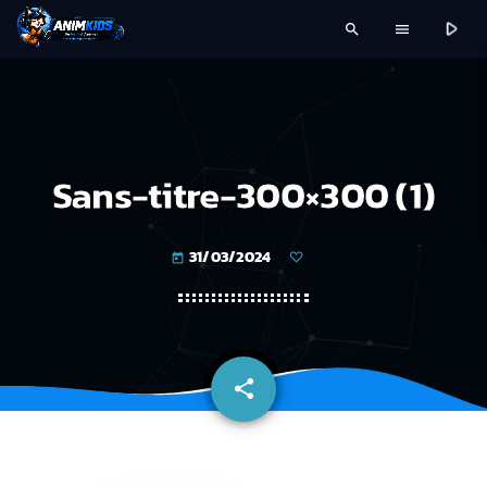
play_arrow
search
menu
Sans-titre-300×300 (1)
31/03/2024
today
share
email