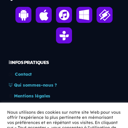
ℹ️ INFOS PRATIQUES
✉️
Contact
🦊
Qui sommes-nous ?
📄
Mentions légales
🔒
Confidentialité
Nous utilisons des cookies sur notre site Web pour vous
offrir l'expérience la plus pertinente en mémorisant
🛡️
RGPD
vos préférences et en répétant vos visites. En cliquant
sur « Tout accepter », vous consentez à l'utilisation de