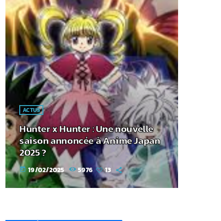
ACTUS
Hunter x Hunter : Une nouvelle
saison annoncée à Anime Japan
2025 ?
19/02/2025
5976
13
today