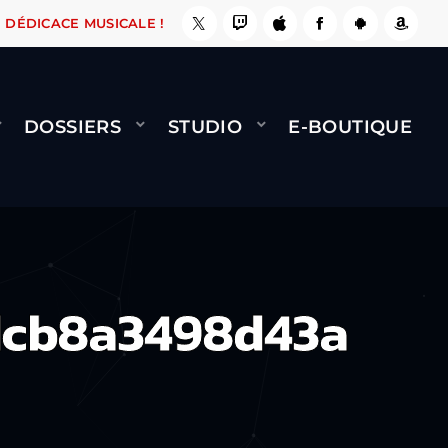
, ÇA LE FAIT !
NAMI
BERNARD MINET - FLY 
DÉDICACE MUSICALE !
DOSSIERS
STUDIO
E-BOUTIQUE
cb8a3498d43a