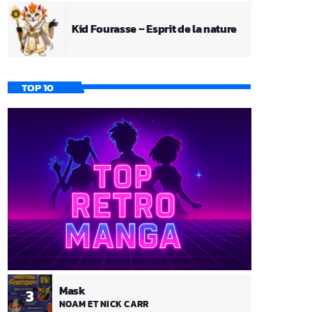
Kid Fourasse – Esprit de la nature
TOP 10
Mask
3
NOAM ET NICK CARR