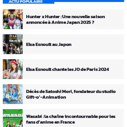
ACTU POPULAIRE
Hunter x Hunter : Une nouvelle saison
annoncée à Anime Japan 2025 ?
Elsa Esnoult au Japon
Elsa Esnoult chante les JO de Paris 2024
Décès de Satoshi Mori, fondateur du studio
Gift-o’-Animation
Wasabi : la chaîne incontournable pour les
fans d’anime en France