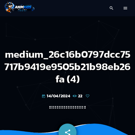
search
menu
medium_26c16b0797dcc75
717b9419e9505b21b98eb26
fa (4)
14/04/2024
22
today
share
email