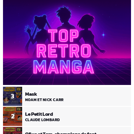
Mask
3
NOAM ET NICK CARR
Le Petit Lord
2
CLAUDE LOMBARD