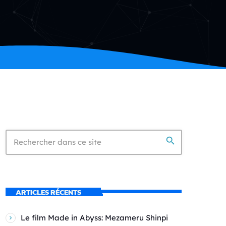
search
ARTICLES RÉCENTS
Le film Made in Abyss: Mezameru Shinpi