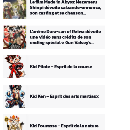
Le film Made in Abyss: Mezameru
Shinpi dévoile sa bande-annonce,
son casting et sa chanson
principale
L’anime Dara-san of Reiwa dévoile
une vidéo sans crédits de son
ending spécial « Gun Valsey’s
Theme »
Kid Pilote – Esprit de la course
Kid Ken – Esprit des arts martiaux
Kid Fourasse – Esprit de la nature