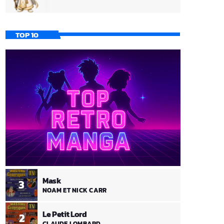
TOP 10
Mask
3
NOAM ET NICK CARR
Le Petit Lord
2
CLAUDE LOMBARD