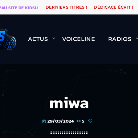
ITE DE KIDSUNE
WARÉTRO
ORANGE ROAD QUI PASSE
DERNIERS TITRES !
DÉDICACE ÉCRIT !
ACTUS
VOICELINE
RADIOS
miwa
29/03/2024
5
today