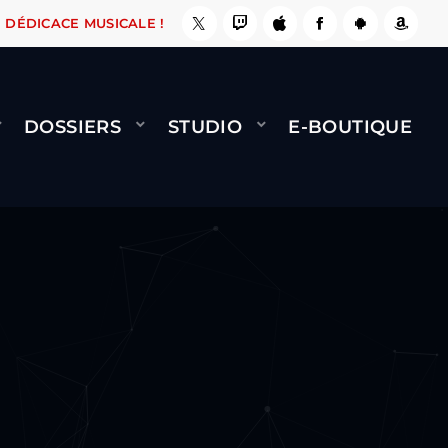
, ÇA LE FAIT !
NAMI
BERNARD MINET - FLY 
DÉDICACE MUSICALE !
DOSSIERS
STUDIO
E-BOUTIQUE