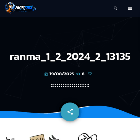
search
menu
ranma_1_2_2024_2_13135
19/08/2025
6
today
share
email