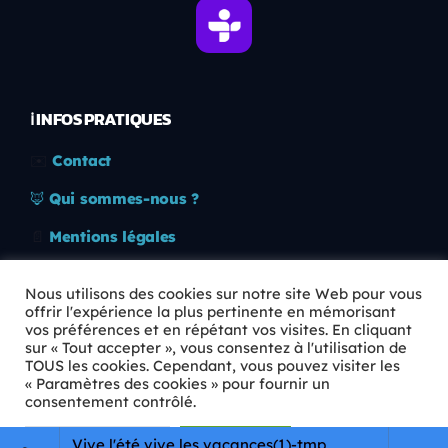
ℹ️ INFOS PRATIQUES
✉️
Contact
🦊
Qui sommes-nous ?
📄
Mentions légales
🔒
Confidentialité
Nous utilisons des cookies sur notre site Web pour vous
offrir l'expérience la plus pertinente en mémorisant
🛡️
RGPD
vos préférences et en répétant vos visites. En cliquant
sur « Tout accepter », vous consentez à l'utilisation de
Copyright © 2026 Animkids. Tous droits réservés.
TOUS les cookies. Cependant, vous pouvez visiter les
« Paramètres des cookies » pour fournir un
consentement contrôlé.
Paramètres Cookie
Tout accepter
Vive l'été vive les vacances(1)-tmp