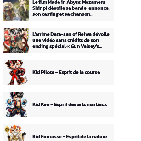
Le film Made in Abyss: Mezameru
Shinpi dévoile sa bande-annonce,
son casting et sa chanson
principale
L’anime Dara-san of Reiwa dévoile
une vidéo sans crédits de son
ending spécial « Gun Valsey’s
Theme »
Kid Pilote – Esprit de la course
Kid Ken – Esprit des arts martiaux
Kid Fourasse – Esprit de la nature