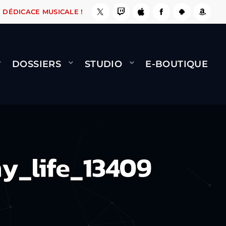
E, ÇA LE FAIT !
NAMI
BERNARD MINET - FLY
DÉDICACE MUSICALE !
DOSSIERS
STUDIO
E-BOUTIQUE
y_life_13409