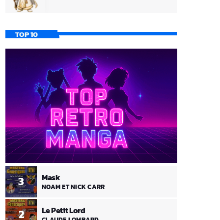
TOP 10
Mask
3
NOAM ET NICK CARR
Le Petit Lord
2
CLAUDE LOMBARD