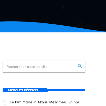
search
ARTICLES RÉCENTS
Le film Made in Abyss: Mezameru Shinpi