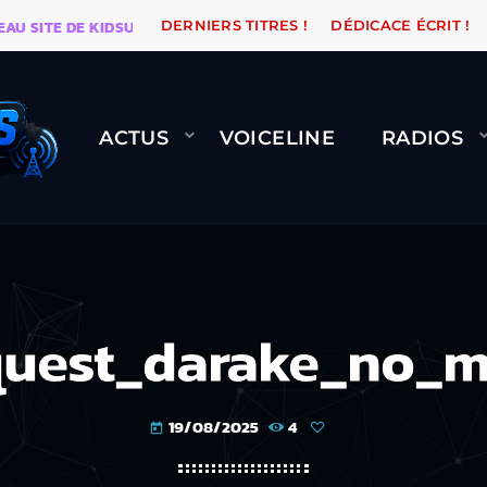
SITE DE KIDSUNE
WARÉTRO
ORANGE ROAD QUI PASS
DERNIERS TITRES !
DÉDICACE ÉCRIT !
ACTUS
VOICELINE
RADIOS
quest_darake_no_m
19/08/2025
4
today