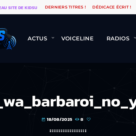
ITE DE KIDSUNE
WARÉTRO
ORANGE ROAD QUI PASSE
DERNIERS TITRES !
DÉDICACE ÉCRIT !
ACTUS
VOICELINE
RADIOS
_wa_barbaroi_no_
18/08/2025
8
today