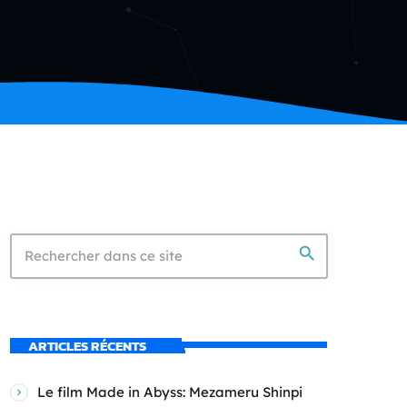
search
ARTICLES RÉCENTS
Le film Made in Abyss: Mezameru Shinpi