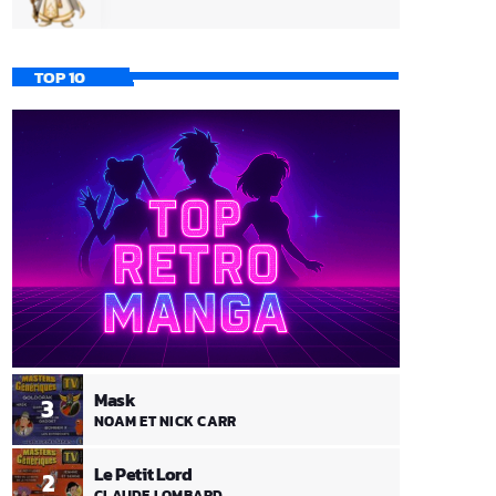
TOP 10
Mask
3
NOAM ET NICK CARR
Le Petit Lord
2
CLAUDE LOMBARD