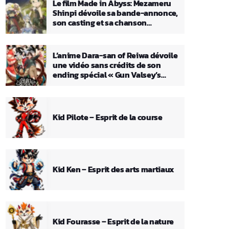
Le film Made in Abyss: Mezameru
Shinpi dévoile sa bande-annonce,
son casting et sa chanson
principale
L’anime Dara-san of Reiwa dévoile
une vidéo sans crédits de son
ending spécial « Gun Valsey’s
Theme »
Kid Pilote – Esprit de la course
Kid Ken – Esprit des arts martiaux
Kid Fourasse – Esprit de la nature