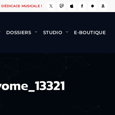
, ÇA LE FAIT !
NAMI
BERNARD MINET - FLY 
DÉDICACE MUSICALE !
DOSSIERS
STUDIO
E-BOUTIQUE
yome_13321