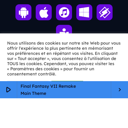
Nous utilisons des cookies sur notre site Web pour vous
offrir l'expérience la plus pertinente en mémorisant
vos préférences et en répétant vos visites. En cliquant
sur « Tout accepter », vous consentez à l'utilisation de
ℹ️ INFOS PRATIQUES
TOUS les cookies. Cependant, vous pouvez visiter les
« Paramètres des cookies » pour fournir un
✉️
Contact
consentement contrôlé.
🦊
Qui sommes-nous ?
Paramètres Cookie
Tout accepter
Final Fantasy VII Remake
play_arrow
keyboard_arrow_right
Main Theme
📄
Mentions légales
🔒
Confidentialité
🛡️
RGPD
Copyright © 2026 Animkids. Tous droits réservés.