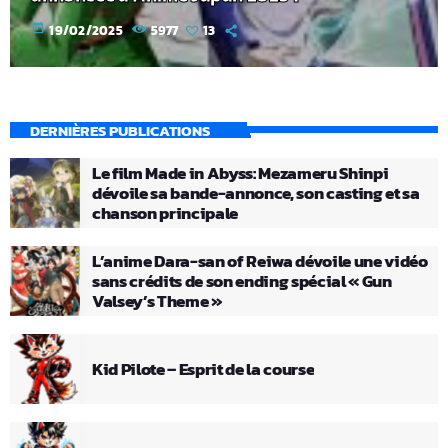
today
19/02/2025
5977
13
DERNIÈRES PUBLICATIONS
Le film Made in Abyss: Mezameru Shinpi
dévoile sa bande-annonce, son casting et sa
chanson principale
L’anime Dara-san of Reiwa dévoile une vidéo
sans crédits de son ending spécial « Gun
Valsey’s Theme »
Kid Pilote – Esprit de la course