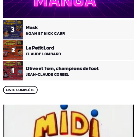
Mask
3
NOAM ET NICK CARR
Le Petit Lord
2
CLAUDE LOMBARD
Olive et Tom, champions de foot
1
JEAN-CLAUDE CORBEL
LISTE COMPLÈTE