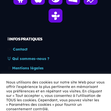
ℹ️ INFOS PRATIQUES
✉️
Contact
🦊
Qui sommes-nous ?
📄
Mentions légales
🔒
Confidentialité
Nous utilisons des cookies sur notre site Web pour vous
offrir l'expérience la plus pertinente en mémorisant
🛡️
RGPD
vos préférences et en répétant vos visites. En cliquant
sur « Tout accepter », vous consentez à l'utilisation de
Copyright © 2026 Animkids. Tous droits réservés.
TOUS les cookies. Cependant, vous pouvez visiter les
« Paramètres des cookies » pour fournir un
consentement contrôlé.