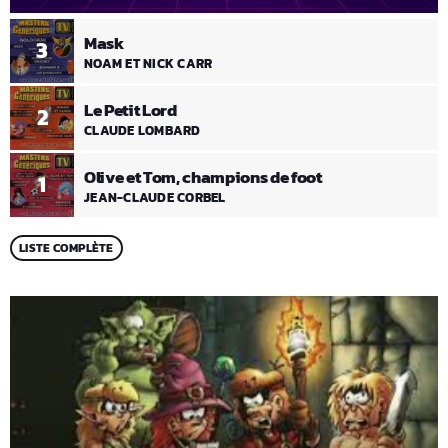
Mask
3
NOAM ET NICK CARR
Le Petit Lord
2
CLAUDE LOMBARD
Olive et Tom, champions de foot
1
JEAN-CLAUDE CORBEL
LISTE COMPLÈTE