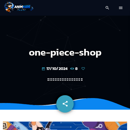
search
menu
one-piece-shop
17/10/2024
8
today
share
email