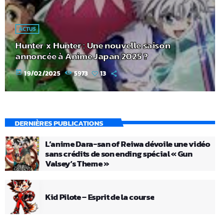
ACTUS
Hunter x Hunter : Une nouvelle saison
annoncée à Anime Japan 2025 ?
today
19/02/2025
5973
13
DERNIÈRES PUBLICATIONS
L’anime Dara-san of Reiwa dévoile une vidéo
sans crédits de son ending spécial « Gun
Valsey’s Theme »
Kid Pilote – Esprit de la course