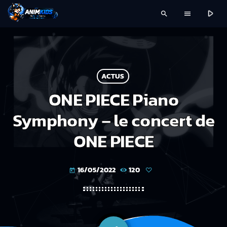
play_arrow
search
menu
ACTUS
ONE PIECE Piano
Symphony – le concert de
ONE PIECE
16/05/2022
120
today