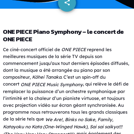
share
email
ONE PIECE Piano Symphony – le concert de
ONE PIECE
Ce ciné-concert officiel de
ONE PIECE
reprend les
meilleures musiques de la série TV depuis son
commencement jusqu’aux tout derniers épisodes diffusés,
dont la musique a été arrangée au piano par son
compositeur,
Kōhei Tanaka
. C’est un spin-off du
concert
, qui relève le défi de
ONE PIECE
Music Symphony
remplacer la puissance d’un orchestre symphonique par
l’intimité et la chaleur d’un pianiste virtuose, et toujours
avec projection vidéo sur écran géant synchronisée. Au
programme nous retrouverons tous les grands classiques
de la série tels que
We Are!, Binks no Sake, Family,
Katayoku no Kata (One-Winged Hawk), Sai sai saikyo!!!
, mais également des
(The Very Very Very Strongest!!!)