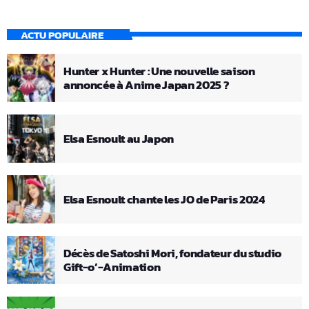
ACTU POPULAIRE
Hunter x Hunter : Une nouvelle saison
annoncée à Anime Japan 2025 ?
Elsa Esnoult au Japon
Elsa Esnoult chante les JO de Paris 2024
Décès de Satoshi Mori, fondateur du studio
Gift-o’-Animation