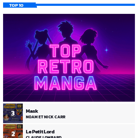
TOP 10
Mask
3
NOAM ET NICK CARR
Le Petit Lord
2
CLAUDE LOMBARD