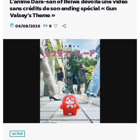
L’anime Dara-san of Reiwa dévoile une vidéo
sans crédits de son ending spécial « Gun
Valsey’s Theme »
today
06/08/2026
9
ACTUS