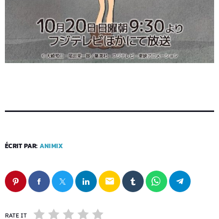
ÉCRIT PAR:
ANIMIX
email
RATE IT