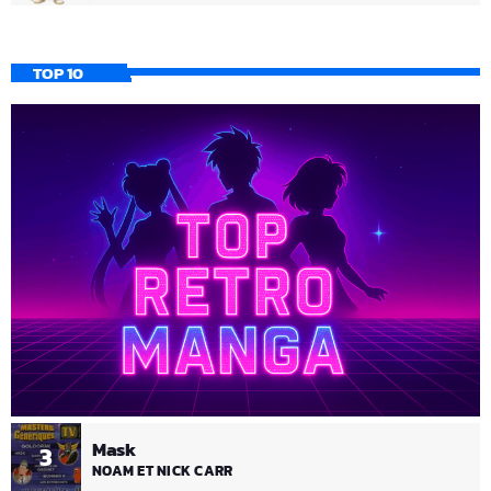
TOP 10
Mask
3
NOAM ET NICK CARR