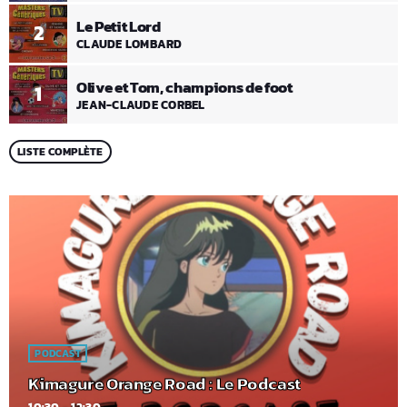
Le Petit Lord
2
CLAUDE LOMBARD
Olive et Tom, champions de foot
1
JEAN-CLAUDE CORBEL
LISTE COMPLÈTE
PODCAST
Kimagure Orange Road : Le Podcast