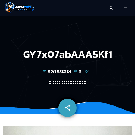
search
menu
GY7x07abAAA5Kf1
03/10/2024
9
today
share
email