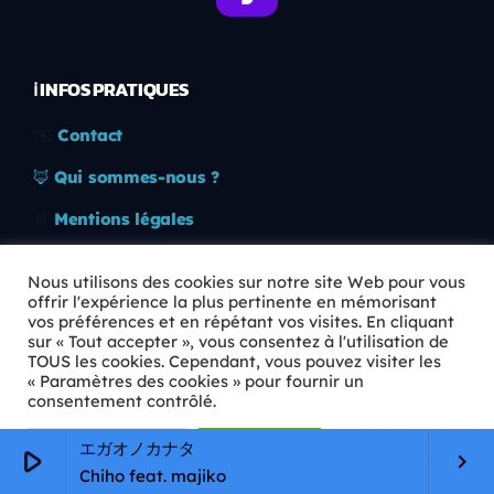
ℹ️ INFOS PRATIQUES
✉️
Contact
🦊
Qui sommes-nous ?
📄
Mentions légales
🔒
Confidentialité
Nous utilisons des cookies sur notre site Web pour vous
offrir l'expérience la plus pertinente en mémorisant
🛡️
RGPD
vos préférences et en répétant vos visites. En cliquant
sur « Tout accepter », vous consentez à l'utilisation de
Copyright © 2026 Animkids. Tous droits réservés.
TOUS les cookies. Cependant, vous pouvez visiter les
« Paramètres des cookies » pour fournir un
consentement contrôlé.
Paramètres Cookie
Tout accepter
エガオノカナタ
play_arrow
keyboard_arrow_right
Chiho feat. majiko