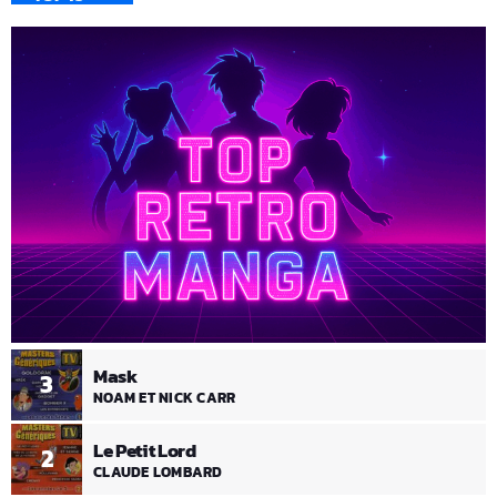
Mask
3
NOAM ET NICK CARR
Le Petit Lord
2
CLAUDE LOMBARD