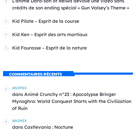
L’anime Dara-san of Reiwa dévoile une vidéo sans
crédits de son ending spécial « Gun Valsey’s Theme »
Kid Pilote – Esprit de la course
Kid Ken – Esprit des arts martiaux
Kid Fourasse – Esprit de la nature
COMMENTAIRES RÉCENTS
ANIMIX
dans
Animé Crunchy n°23 : Apocalypse Bringer
Mynoghra: World Conquest Starts with the Civilization
of Ruin
ANIMIX
dans
Castlevania : Noctune