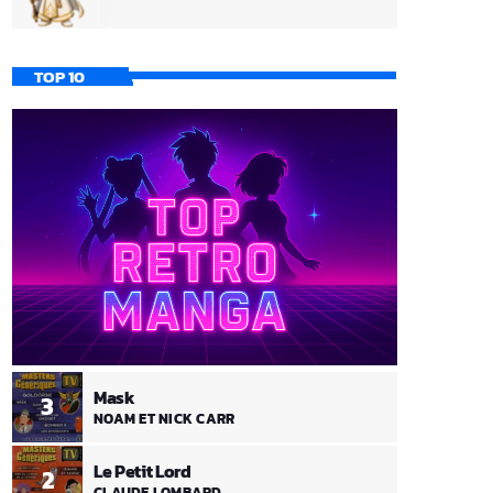
TOP 10
Mask
3
NOAM ET NICK CARR
Le Petit Lord
2
CLAUDE LOMBARD