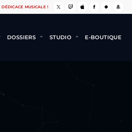
, ÇA LE FAIT !
NAMI
BERNARD MINET - FLY 
DÉDICACE MUSICALE !
DOSSIERS
STUDIO
E-BOUTIQUE