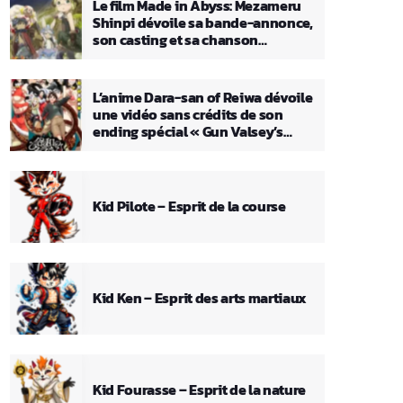
Le film Made in Abyss: Mezameru
Shinpi dévoile sa bande-annonce,
son casting et sa chanson
principale
L’anime Dara-san of Reiwa dévoile
une vidéo sans crédits de son
ending spécial « Gun Valsey’s
Theme »
Kid Pilote – Esprit de la course
Kid Ken – Esprit des arts martiaux
Kid Fourasse – Esprit de la nature