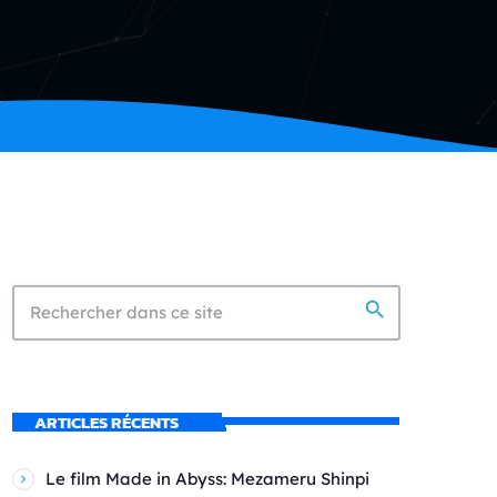
search
ARTICLES RÉCENTS
Le film Made in Abyss: Mezameru Shinpi