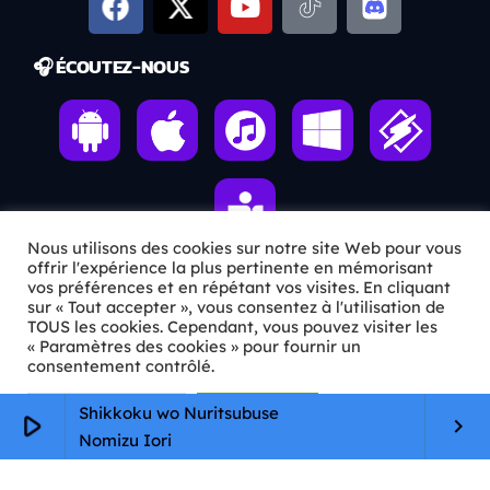
🎧 ÉCOUTEZ-NOUS
Nous utilisons des cookies sur notre site Web pour vous
offrir l'expérience la plus pertinente en mémorisant
vos préférences et en répétant vos visites. En cliquant
sur « Tout accepter », vous consentez à l'utilisation de
ℹ️ INFOS PRATIQUES
TOUS les cookies. Cependant, vous pouvez visiter les
« Paramètres des cookies » pour fournir un
✉️
Contact
consentement contrôlé.
🦊
Qui sommes-nous ?
Paramètres Cookie
Tout accepter
Shikkoku wo Nuritsubuse
play_arrow
keyboard_arrow_right
Nomizu Iori
📄
Mentions légales
🔒
Confidentialité