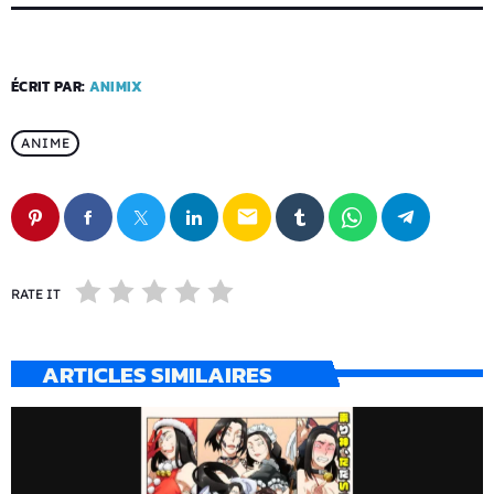
ÉCRIT PAR:
ANIMIX
ANIME
email
RATE IT
ARTICLES SIMILAIRES