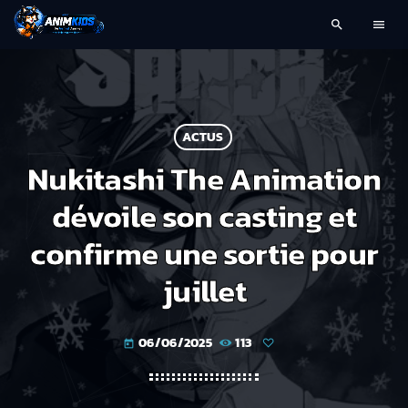
search
menu
ACTUS
Nukitashi The Animation
dévoile son casting et
confirme une sortie pour
juillet
06/06/2025
113
today