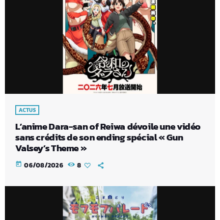
ACTUS
L’anime Dara-san of Reiwa dévoile une vidéo
sans crédits de son ending spécial « Gun
Valsey’s Theme »
today
06/08/2026
8