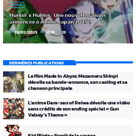
ACTUS
Hunter x Hunter : Une nouvelle saison
annoncée à Anime Japan 2025 ?
today
19/02/2025
5976
13
DERNIÈRES PUBLICATIONS
Le film Made in Abyss: Mezameru Shinpi
dévoile sa bande-annonce, son casting et sa
chanson principale
L’anime Dara-san of Reiwa dévoile une vidéo
sans crédits de son ending spécial « Gun
Valsey’s Theme »
Kid Pilote – Esprit de la course