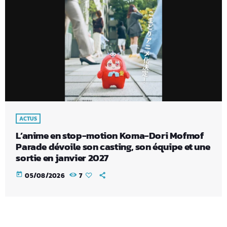
ACTUS
L’anime en stop-motion Koma-Dori Mofmof
Parade dévoile son casting, son équipe et une
sortie en janvier 2027
today
05/08/2026
7