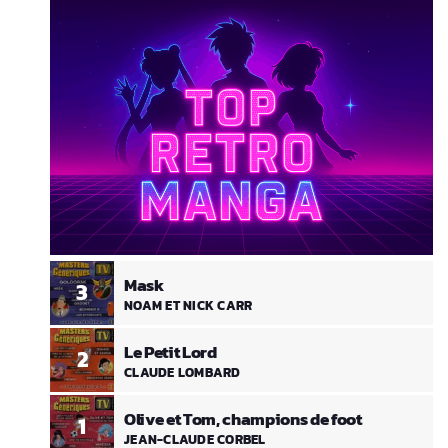
Mask
3
NOAM ET NICK CARR
Le Petit Lord
2
CLAUDE LOMBARD
Olive et Tom, champions de foot
1
JEAN-CLAUDE CORBEL