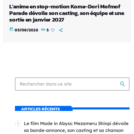
L’anime en stop-motion Koma-Dori Mofmof
Parade dévoile son casting, son équipe et une
sortie en janvier 2027
today
05/08/2026
5
search
ARTICLES RÉCENTS
Le film Made in Abyss: Mezameru Shinpi dévoile
sa bande-annonce, son casting et sa chanson