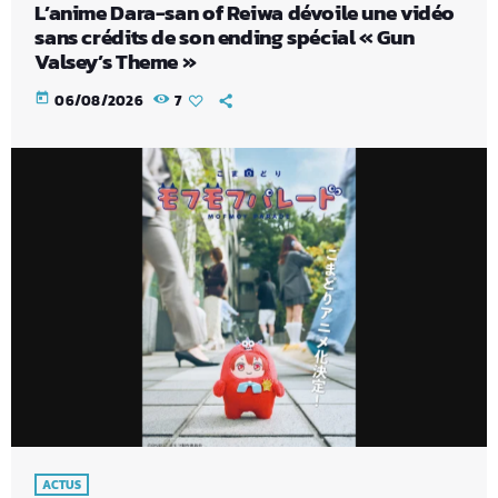
L’anime Dara-san of Reiwa dévoile une vidéo
sans crédits de son ending spécial « Gun
Valsey’s Theme »
today
06/08/2026
7
ACTUS