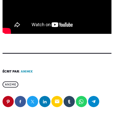
ÉCRIT PAR:
ANIMIX
ANIME
email