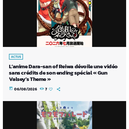
ACTUS
L’anime Dara-san of Reiwa dévoile une vidéo
sans crédits de son ending spécial « Gun
Valsey’s Theme »
today
06/08/2026
7