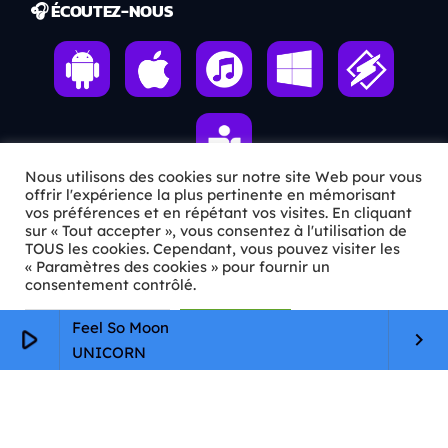
🎧 ÉCOUTEZ-NOUS
Nous utilisons des cookies sur notre site Web pour vous
offrir l'expérience la plus pertinente en mémorisant
vos préférences et en répétant vos visites. En cliquant
sur « Tout accepter », vous consentez à l'utilisation de
ℹ️ INFOS PRATIQUES
TOUS les cookies. Cependant, vous pouvez visiter les
« Paramètres des cookies » pour fournir un
✉️
Contact
consentement contrôlé.
🦊
Qui sommes-nous ?
Paramètres Cookie
Tout accepter
Feel So Moon
play_arrow
keyboard_arrow_right
UNICORN
📄
Mentions légales
🔒
Confidentialité
🛡️
RGPD