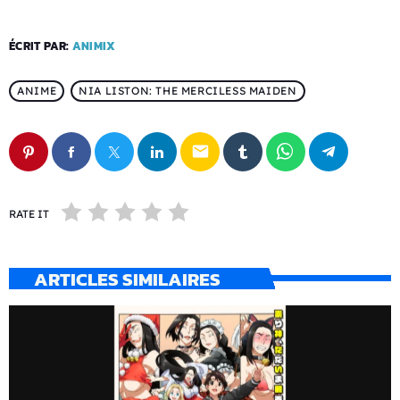
ÉCRIT PAR:
ANIMIX
ANIME
NIA LISTON: THE MERCILESS MAIDEN
email
RATE IT
ARTICLES SIMILAIRES