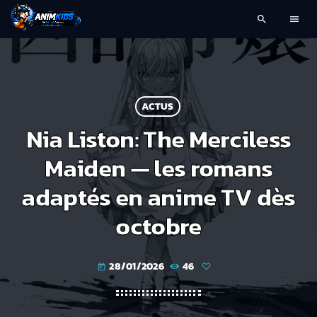
search
menu
ACTUS
Nia Liston: The Merciless
Maiden — les romans
adaptés en anime TV dès
octobre
28/01/2026
46
today