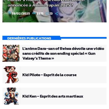
annoncée à Anime Japan 2025 ?
today
19/02/2025
5975
13
DERNIÈRES PUBLICATIONS
L’anime Dara-san of Reiwa dévoile une vidéo
sans crédits de son ending spécial « Gun
Valsey’s Theme »
Kid Pilote – Esprit de la course
Kid Ken – Esprit des arts martiaux