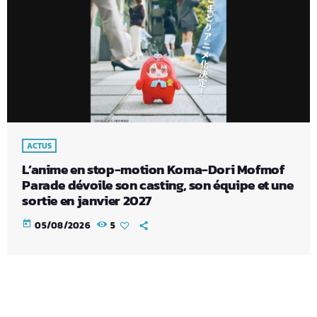
ACTUS
L’anime en stop-motion Koma-Dori Mofmof
Parade dévoile son casting, son équipe et une
sortie en janvier 2027
today
05/08/2026
5