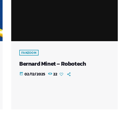
FANZOOM
Bernard Minet – Robotech
02/12/2025
22
today