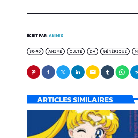
ÉCRIT PAR:
ANIMIX
80-90
ANIME
CULTE
DA
GÉNÉRIQUE
M
email
ARTICLES SIMILAIRES