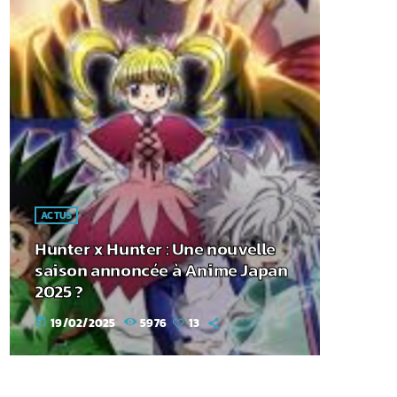
ACTUS
Hunter x Hunter : Une nouvelle
saison annoncée à Anime Japan
2025 ?
19/02/2025
5976
13
today