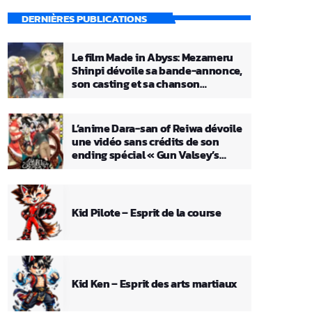
DERNIÈRES PUBLICATIONS
Le film Made in Abyss: Mezameru
Shinpi dévoile sa bande-annonce,
son casting et sa chanson
principale
L’anime Dara-san of Reiwa dévoile
une vidéo sans crédits de son
ending spécial « Gun Valsey’s
Theme »
Kid Pilote – Esprit de la course
Kid Ken – Esprit des arts martiaux