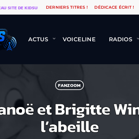
ITE DE KIDSUNE
WARÉTRO
ORANGE ROAD QUI PASSE
DERNIERS TITRES !
DÉDICACE ÉCRIT !
ACTUS
VOICELINE
RADIOS
FANZOOM
noë et Brigitte Wi
l’abeille