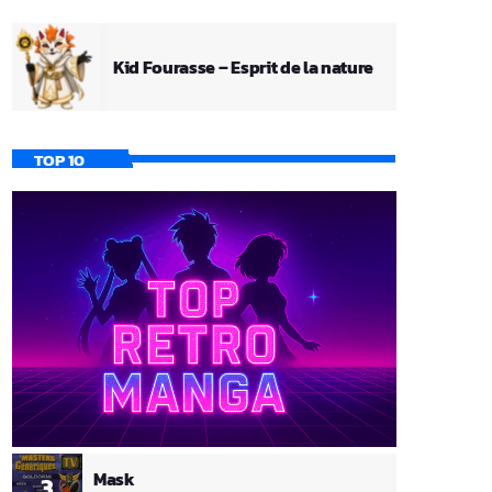
Kid Fourasse – Esprit de la nature
TOP 10
Mask
3