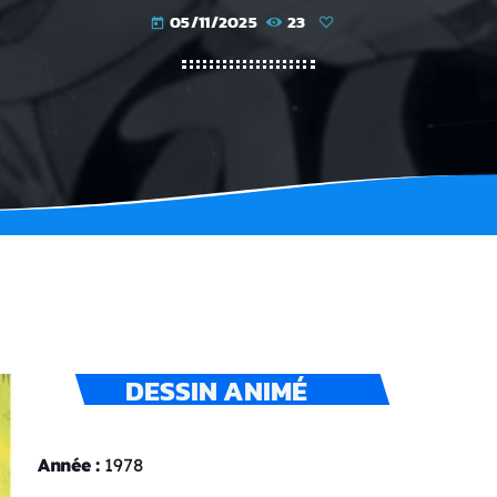
05/11/2025
23
today
DESSIN ANIMÉ
Année :
1978