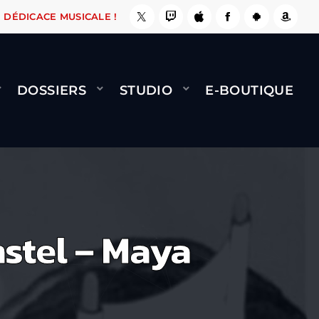
, ÇA LE FAIT !
NAMI
BERNARD MINET - FLY 
DÉDICACE MUSICALE !
DOSSIERS
STUDIO
E-BOUTIQUE
nstel – Maya