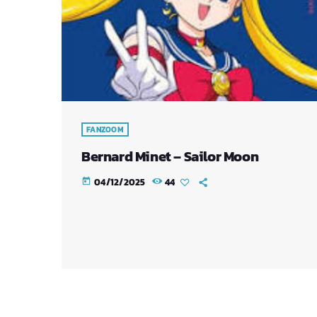
FANZOOM
Bernard Minet – Sailor Moon
04/12/2025
44
today