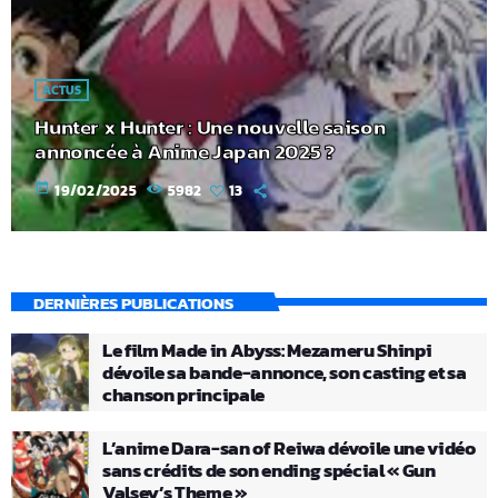
ACTUS
Hunter x Hunter : Une nouvelle saison
annoncée à Anime Japan 2025 ?
today
19/02/2025
5982
13
DERNIÈRES PUBLICATIONS
Le film Made in Abyss: Mezameru Shinpi
dévoile sa bande-annonce, son casting et sa
chanson principale
L’anime Dara-san of Reiwa dévoile une vidéo
sans crédits de son ending spécial « Gun
Valsey’s Theme »