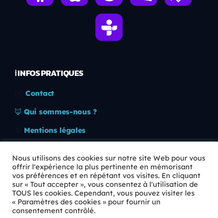
ℹ️ INFOS PRATIQUES
✉️
Contact
🦊
Qui sommes-nous ?
📄
Mentions légales
🔒
Confidentialité
Nous utilisons des cookies sur notre site Web pour vous
offrir l'expérience la plus pertinente en mémorisant
🛡️
RGPD
vos préférences et en répétant vos visites. En cliquant
sur « Tout accepter », vous consentez à l'utilisation de
Copyright © 2026 Animkids. Tous droits réservés.
TOUS les cookies. Cependant, vous pouvez visiter les
« Paramètres des cookies » pour fournir un
consentement contrôlé.