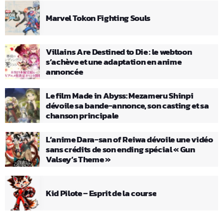
Marvel Tokon Fighting Souls
Villains Are Destined to Die : le webtoon
s’achève et une adaptation en anime
annoncée
Le film Made in Abyss: Mezameru Shinpi
dévoile sa bande-annonce, son casting et sa
chanson principale
L’anime Dara-san of Reiwa dévoile une vidéo
sans crédits de son ending spécial « Gun
Valsey’s Theme »
Kid Pilote – Esprit de la course