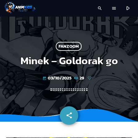
play_arrow
search
menu
FANZOOM
Minek – Goldorak go
03/10/2025
29
today
share
email