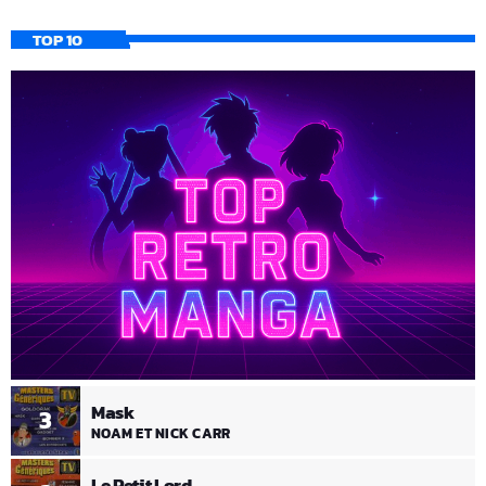
TOP 10
Mask
3
NOAM ET NICK CARR
Le Petit Lord