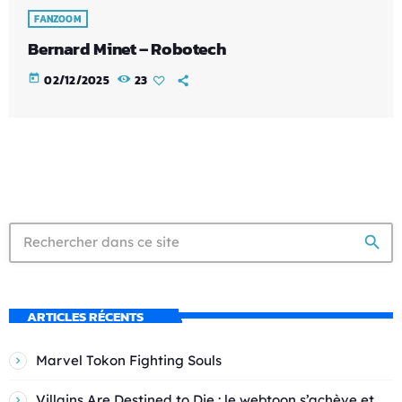
FANZOOM
Bernard Minet – Robotech
today
02/12/2025
23
search
ARTICLES RÉCENTS
Marvel Tokon Fighting Souls
Villains Are Destined to Die : le webtoon s’achève et