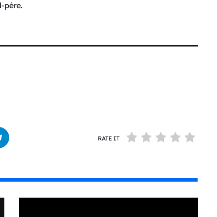
d-père.
RATE IT