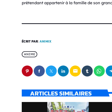
prétendant appartenir à la famille de son gran
ÉCRIT PAR:
ANIMIX
ANIME
email
ARTICLES SIMILAIRES