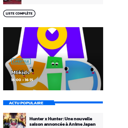
LISTE COMPLÈTE
LIFESTYLE
M6kids
16:00 - 16:15
ACTU POPULAIRE
Hunter x Hunter : Une nouvelle
saison annoncée à Anime Japan