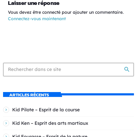
Laisser une réponse
Vous devez être connecté pour ajouter un commentaire.
Connectez-vous maintenant
search
ARTICLES RÉCENTS
Kid Pilote – Esprit de la course
Kid Ken – Esprit des arts martiaux
Kid Fourasse – Esprit de la nature