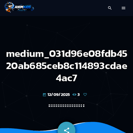
search
menu
medium_031d96e08fdb45
20ab685ceb8c114893cdae
4ac7
12/09/2025
3
today
share
email