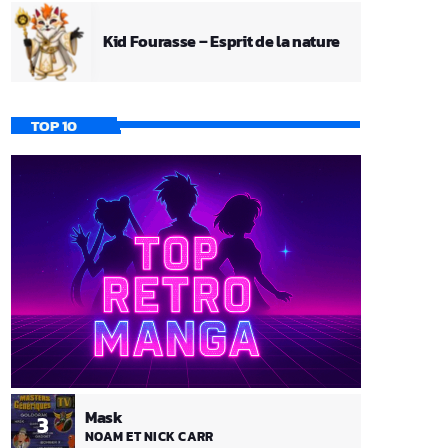
Kid Fourasse – Esprit de la nature
TOP 10
Mask
3
NOAM ET NICK CARR