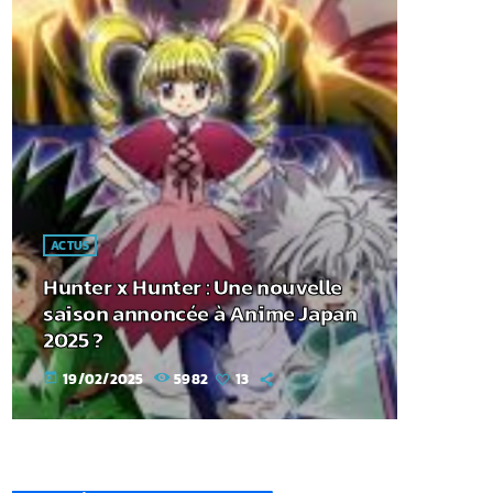
ACTUS
Hunter x Hunter : Une nouvelle
saison annoncée à Anime Japan
2025 ?
19/02/2025
5982
13
today