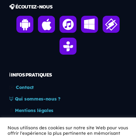
🎧 ÉCOUTEZ-NOUS
ℹ️ INFOS PRATIQUES
✉️
Contact
🦊
Qui sommes-nous ?
📄
Mentions légales
🔒
Confidentialité
Nous utilisons des cookies sur notre site Web pour vous
offrir l'expérience la plus pertinente en mémorisant
🛡️
RGPD