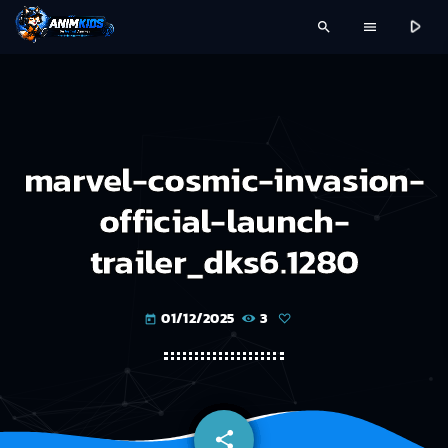
play_arrow
search
menu
marvel-cosmic-invasion-
official-launch-
trailer_dks6.1280
01/12/2025
3
today
share
email