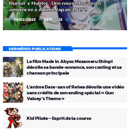
Hunter x Hunter : Une nouvelle saison
annoncée à Anime Japan 2025 ?
today
19/02/2025
5977
13
DERNIÈRES PUBLICATIONS
Le film Made in Abyss: Mezameru Shinpi
dévoile sa bande-annonce, son casting et sa
chanson principale
L’anime Dara-san of Reiwa dévoile une vidéo
sans crédits de son ending spécial « Gun
Valsey’s Theme »
Kid Pilote – Esprit de la course