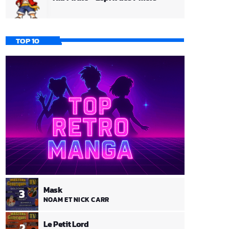
TOP 10
Mask
3
NOAM ET NICK CARR
Le Petit Lord
2