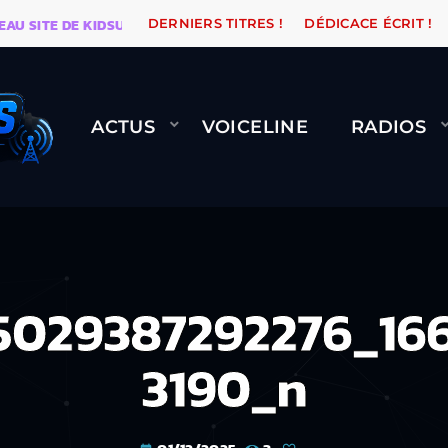
ITE DE KIDSUNE
WARÉTRO
ORANGE ROAD QUI PASSE
DERNIERS TITRES !
DÉDICACE ÉCRIT !
ACTUS
VOICELINE
RADIOS
15029387292276_16
3190_n