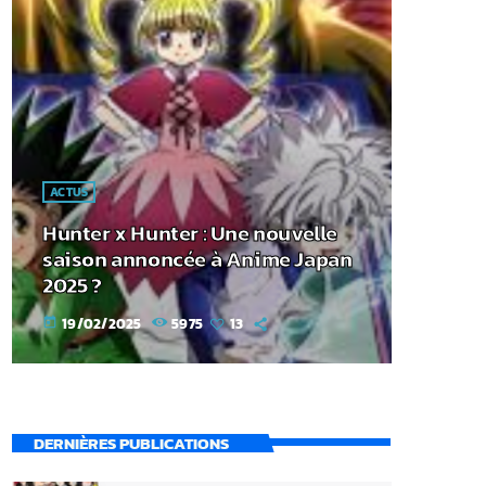
ACTUS
Hunter x Hunter : Une nouvelle
saison annoncée à Anime Japan
2025 ?
19/02/2025
5975
13
today
DERNIÈRES PUBLICATIONS