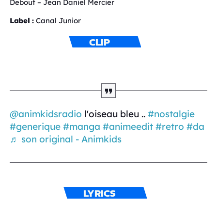
Debout – Jean Daniel Mercier
Label :
Canal Junior
CLIP
@animkidsradio
l'oiseau bleu ..
#nostalgie
#generique
#manga
#animeedit
#retro
#da
♬ son original - Animkids
LYRICS