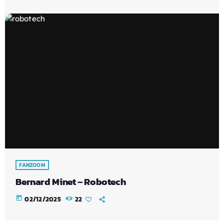
FANZOOM
Bernard Minet – Robotech
today
02/12/2025
22