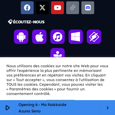
🎧 ÉCOUTEZ-NOUS
Nous utilisons des cookies sur notre site Web pour vous
offrir l'expérience la plus pertinente en mémorisant
vos préférences et en répétant vos visites. En cliquant
ℹ️ INFOS PRATIQUES
sur « Tout accepter », vous consentez à l'utilisation de
TOUS les cookies. Cependant, vous pouvez visiter les
« Paramètres des cookies » pour fournir un
✉️
Contact
consentement contrôlé.
🦊
Qui sommes-nous ?
Paramètres Cookie
Tout accepter
Opening 6 - Mo Nakkaide
play_arrow
keyboard_arrow_right
📄
Mentions légales
Azuna Seno