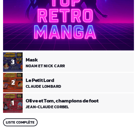
Mask
3
NOAM ET NICK CARR
Le Petit Lord
2
CLAUDE LOMBARD
Olive et Tom, champions de foot
1
JEAN-CLAUDE CORBEL
LISTE COMPLÈTE