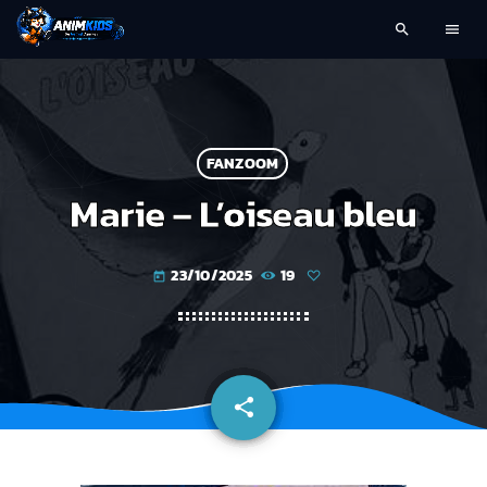
search
menu
FANZOOM
Marie – L’oiseau bleu
23/10/2025
19
today
share
email