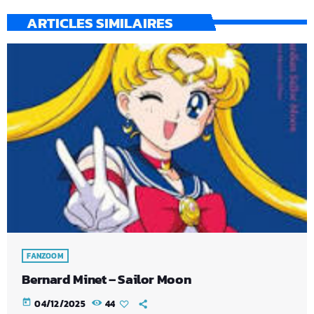
ARTICLES SIMILAIRES
FANZOOM
Bernard Minet – Sailor Moon
today
04/12/2025
44