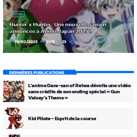
ACTUS
Hunter x Hunter : Une nouvelle saison
annoncée à Anime Japan 2025 ?
today
19/02/2025
5973
13
DERNIÈRES PUBLICATIONS
L’anime Dara-san of Reiwa dévoile une vidéo
sans crédits de son ending spécial « Gun
Valsey’s Theme »
Kid Pilote – Esprit de la course