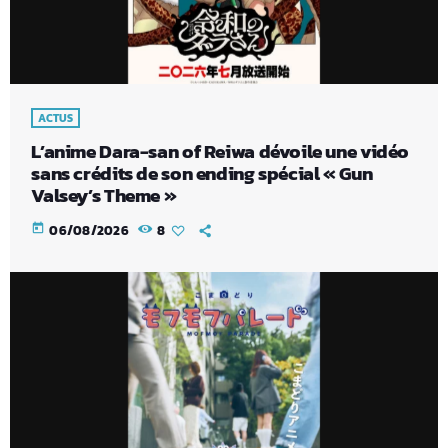
ACTUS
L’anime Dara-san of Reiwa dévoile une vidéo
sans crédits de son ending spécial « Gun
Valsey’s Theme »
today
06/08/2026
8