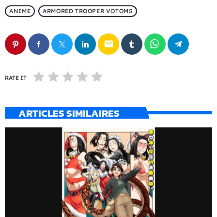
ANIME
ARMORED TROOPER VOTOMS
email
RATE IT
ARTICLES SIMILAIRES