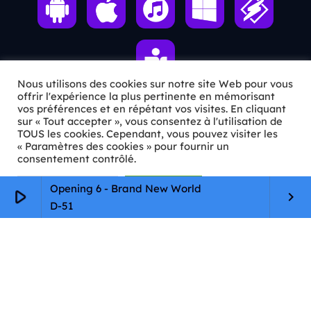
Nous utilisons des cookies sur notre site Web pour vous
offrir l'expérience la plus pertinente en mémorisant
vos préférences et en répétant vos visites. En cliquant
sur « Tout accepter », vous consentez à l'utilisation de
ℹ️ INFOS PRATIQUES
TOUS les cookies. Cependant, vous pouvez visiter les
« Paramètres des cookies » pour fournir un
✉️
Contact
consentement contrôlé.
🦊
Qui sommes-nous ?
Paramètres Cookie
Tout accepter
Opening 6 - Brand New World
play_arrow
keyboard_arrow_right
D-51
📄
Mentions légales
🔒
Confidentialité
🛡️
RGPD
Copyright © 2026 Animkids. Tous droits réservés.