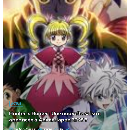
ACTUS
Hunter x Hunter : Une nouvelle saison
annoncée à Anime Japan 2025 ?
today
19/02/2025
5976
13