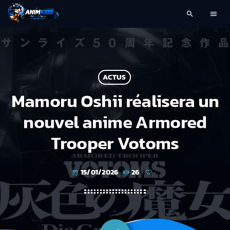
search
menu
ACTUS
Mamoru Oshii réalisera un
nouvel anime Armored
Trooper Votoms
15/01/2026
26
today