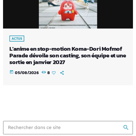
ACTUS
L’anime en stop-motion Koma-Dori Mofmof
Parade dévoile son casting, son équipe et une
sortie en janvier 2027
today
05/08/2026
8
search