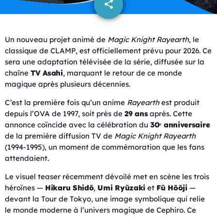
share
email
Un nouveau projet animé de
Magic Knight Rayearth
, le
classique de CLAMP, est officiellement prévu pour 2026. Ce
sera une adaptation télévisée de la série, diffusée sur la
chaîne
TV Asahi
, marquant le retour de ce monde
magique après plusieurs décennies.
C’est la première fois qu’un anime
Rayearth
est produit
depuis l’OVA de 1997, soit près de
29 ans
après. Cette
annonce coïncide avec la célébration du
30ᵉ anniversaire
de la première diffusion TV de
Magic Knight Rayearth
(1994-1995), un moment de commémoration que les fans
attendaient.
Le visuel teaser récemment dévoilé met en scène les trois
héroïnes —
Hikaru Shidō
,
Umi Ryūzaki
et
Fū Hōōji
—
devant la Tour de Tokyo, une image symbolique qui relie
le monde moderne à l’univers magique de Cephiro. Ce