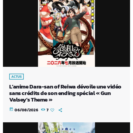
ACTUS
L’anime Dara-san of Reiwa dévoile une vidéo
sans crédits de son ending spécial « Gun
Valsey’s Theme »
today
06/08/2026
7