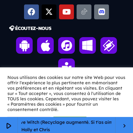
🎧 ÉCOUTEZ-NOUS
Nous utilisons des cookies sur notre site Web pour vous
offrir l'expérience la plus pertinente en mémorisant
vos préférences et en répétant vos visites. En cliquant
sur « Tout accepter », vous consentez à l'utilisation de
ℹ️ INFOS PRATIQUES
TOUS les cookies. Cependant, vous pouvez visiter les
« Paramètres des cookies » pour fournir un
✉️
Contact
consentement contrôlé.
🦊
Qui sommes-nous ?
Paramètres Cookie
Tout accepter
 The Love Witch (Recyclage augmenté. Si t'as aimé Obsession, 
play_arrow
keyboard_arrow_right
Holly et Chris
📄
Mentions légales