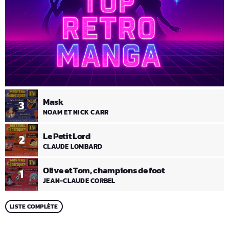
Mask
3
NOAM ET NICK CARR
Le Petit Lord
2
CLAUDE LOMBARD
Olive et Tom, champions de foot
1
JEAN-CLAUDE CORBEL
LISTE COMPLÈTE