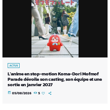
ACTUS
L’anime en stop-motion Koma-Dori Mofmof
Parade dévoile son casting, son équipe et une
sortie en janvier 2027
today
05/08/2026
5