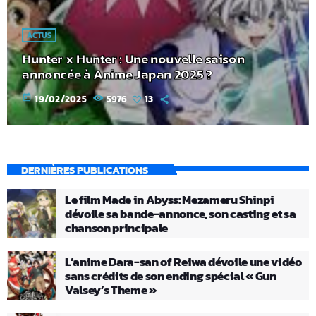
ACTUS
Hunter x Hunter : Une nouvelle saison
annoncée à Anime Japan 2025 ?
today
19/02/2025
5976
13
DERNIÈRES PUBLICATIONS
Le film Made in Abyss: Mezameru Shinpi
dévoile sa bande-annonce, son casting et sa
chanson principale
L’anime Dara-san of Reiwa dévoile une vidéo
sans crédits de son ending spécial « Gun
Valsey’s Theme »