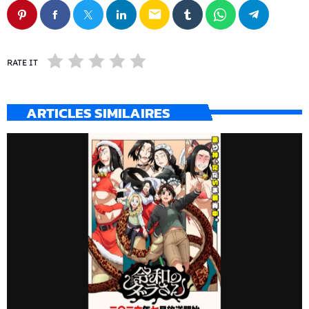
email
RATE IT
ARTICLES SIMILAIRES