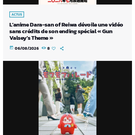
ACTUS
L’anime Dara-san of Reiwa dévoile une vidéo
sans crédits de son ending spécial « Gun
Valsey’s Theme »
today
06/08/2026
8