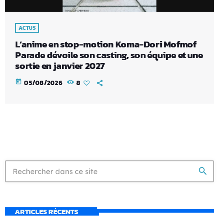
ACTUS
L’anime en stop-motion Koma-Dori Mofmof
Parade dévoile son casting, son équipe et une
sortie en janvier 2027
today
05/08/2026
8
search
ARTICLES RÉCENTS