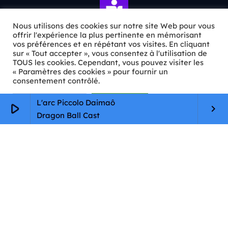
Nous utilisons des cookies sur notre site Web pour vous
offrir l'expérience la plus pertinente en mémorisant
vos préférences et en répétant vos visites. En cliquant
sur « Tout accepter », vous consentez à l'utilisation de
ℹ️ INFOS PRATIQUES
TOUS les cookies. Cependant, vous pouvez visiter les
« Paramètres des cookies » pour fournir un
✉️
Contact
consentement contrôlé.
🦊
Qui sommes-nous ?
Paramètres Cookie
Tout accepter
L'arc Piccolo Daimaô
play_arrow
keyboard_arrow_right
Dragon Ball Cast
📄
Mentions légales
🔒
Confidentialité
🛡️
RGPD
Copyright © 2026 Animkids. Tous droits réservés.