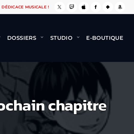
E, ÇA LE FAIT !
NAMI
BERNARD MINET - FLY
DÉDICACE MUSICALE !
DOSSIERS
STUDIO
E-BOUTIQUE
rochain chapitre